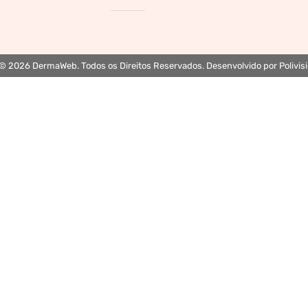
© 2026 DermaWeb. Todos os Direitos Reservados. Desenvolvido por Polivisi