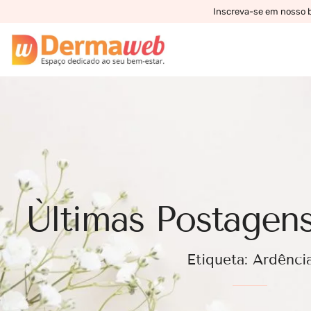
Inscreva-se em nosso bo
Ùltimas Postagens
Etiqueta: Ardênci