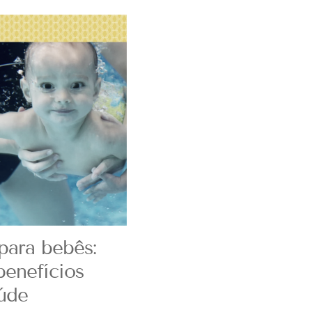
para bebês:
benefícios
aúde