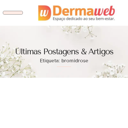
Ùltimas Postagens & Artigos
Etiqueta: bromidrose