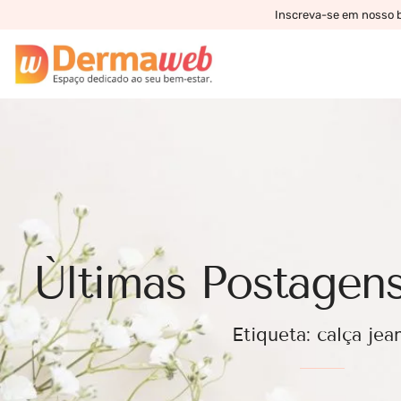
Inscreva-se em nosso bo
Ùltimas Postagens
Etiqueta: calça jea