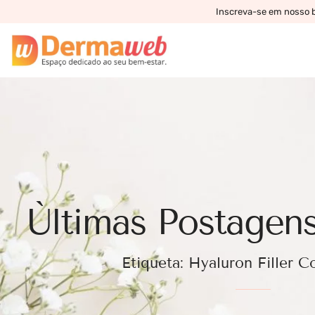
Inscreva-se em nosso bo
Ùltimas Postagens
Etiqueta: Hyaluron Filler C