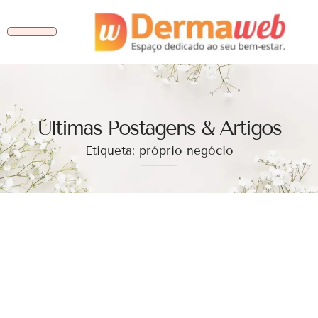
Ùltimas Postagens & Artigos
Etiqueta: próprio negócio