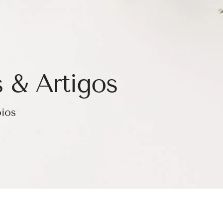
 & Artigos
oios