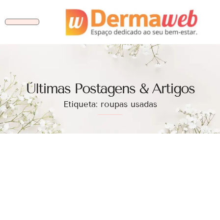
Ùltimas Postagens & Artigos
Etiqueta: roupas usadas