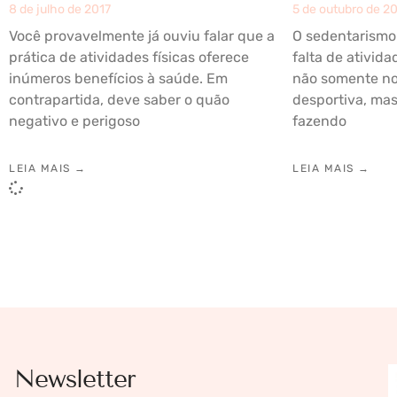
8 de julho de 2017
5 de outubro de 2
Você provavelmente já ouviu falar que a
O sedentarismo 
prática de atividades físicas oferece
falta de ativida
inúmeros benefícios à saúde. Em
não somente no 
contrapartida, deve saber o quão
desportiva, ma
negativo e perigoso
fazendo
LEIA MAIS →
LEIA MAIS →
Newsletter