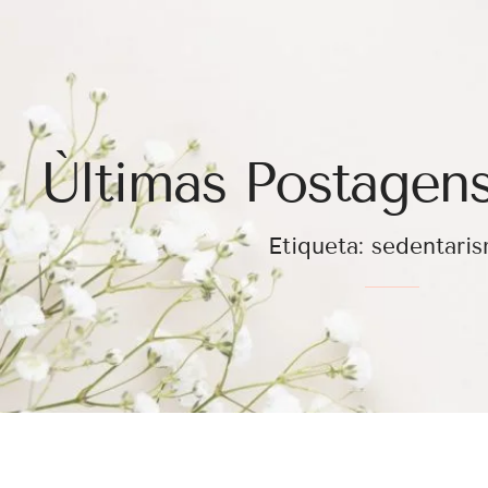
Ùltimas Postagens
Etiqueta: sedentari