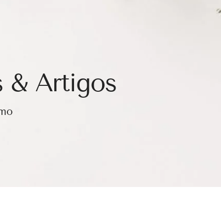
 & Artigos
smo