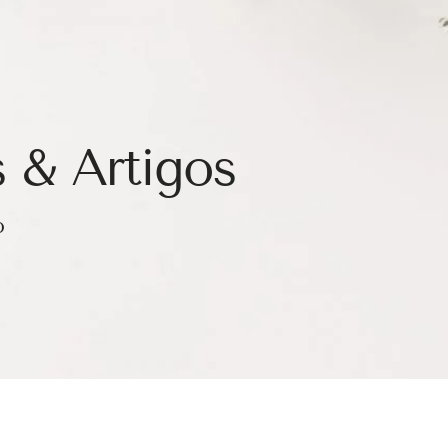
 & Artigos
o