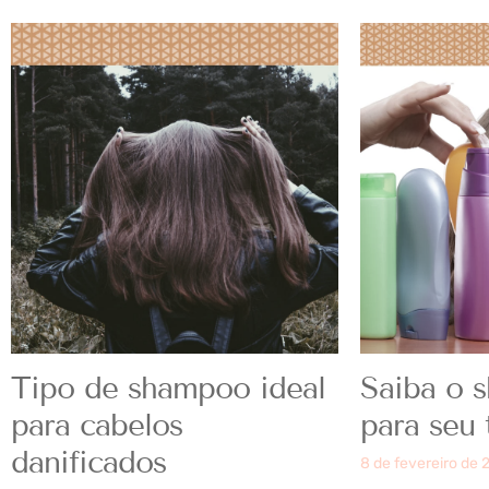
Tipo de shampoo ideal
Saiba o 
para cabelos
para seu 
danificados
8 de fevereiro de 