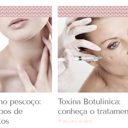
no pescoço:
Toxina Botulínica:
ipos de
conheça o tratame
tos
19 de julho de 2016