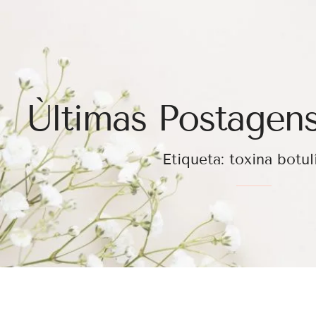
Ùltimas Postagens
Etiqueta: toxina botul