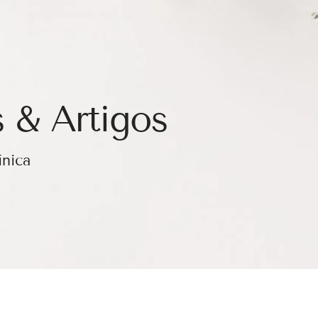
 & Artigos
ínica