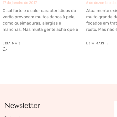
17 de janeiro de 2017
6 de dezembro de
O sol forte e o calor característicos do
Atualmente exi
verão provocam muitos danos à pele,
muito grande d
como queimaduras, alergias e
focados em tra
manchas. Mas muita gente acha que é
rosto. Mas não 
LEIA MAIS →
LEIA MAIS →
Newsletter