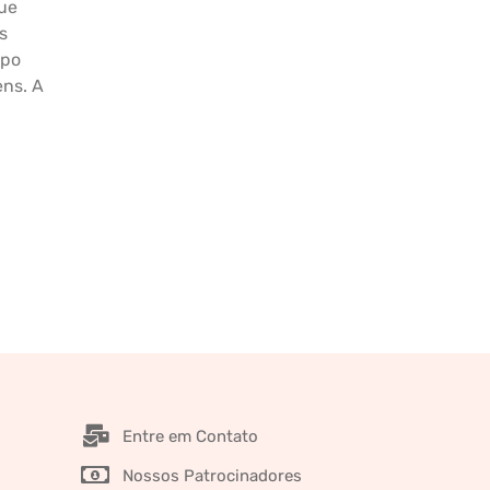
que
s
rpo
ens. A
Entre em Contato
Nossos Patrocinadores