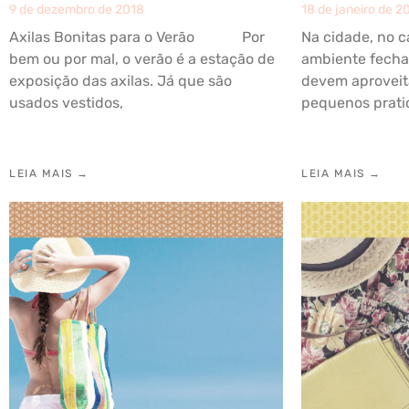
9 de dezembro de 2018
18 de janeiro de 2
Axilas Bonitas para o Verão Por
Na cidade, no 
bem ou por mal, o verão é a estação de
ambiente fechad
exposição das axilas. Já que são
devem aproveita
usados vestidos,
pequenos pratic
LEIA MAIS →
LEIA MAIS →