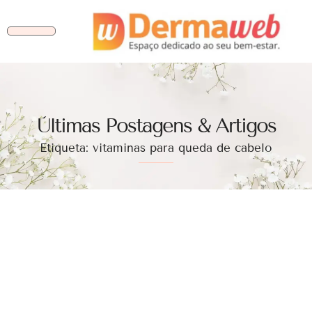
Ùltimas Postagens & Artigos
Etiqueta: vitaminas para queda de cabelo