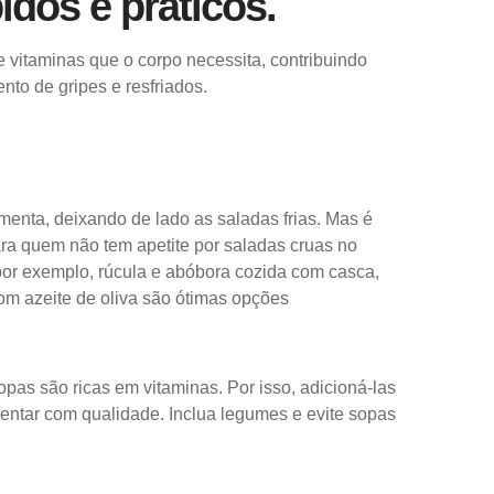
idos e práticos.
e vitaminas que o corpo necessita, contribuindo
to de gripes e resfriados.
enta, deixando de lado as saladas frias. Mas é
ra quem não tem apetite por saladas cruas no
 por exemplo, rúcula e abóbora cozida com casca,
om azeite de oliva são ótimas opções
opas são ricas em vitaminas. Por isso, adicioná-las
mentar com qualidade. Inclua legumes e evite sopas