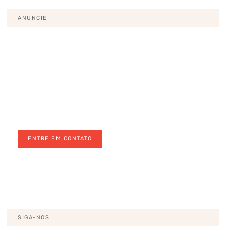
ANUNCIE
Pronto para levar o seu negócio
para o próximo nível?
Anuncie conosco para um público selecionado e
antenado em saúde e bem-estar
ENTRE EM CONTATO
EU QUERO
SIGA-NOS