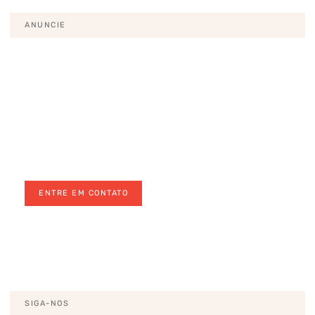
ANUNCIE
Pronto para levar o seu negócio
para o próximo nível?
Anuncie conosco para um público selecionado e
antenado em saúde e bem-estar
ENTRE EM CONTATO
EU QUERO
SIGA-NOS