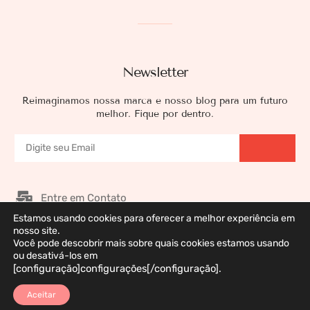
Newsletter
Reimaginamos nossa marca e nosso blog para um futuro
melhor. Fique por dentro.
Entre em Contato
Estamos usando cookies para oferecer a melhor experiência em
Nossos Patrocinadores
nosso site.
Galeria de Imagens
Você pode descobrir mais sobre quais cookies estamos usando
ou desativá-los em
Política de Privacidade
[configuração]configurações[/configuração].
Aceitar
Marca Registrada © 2026 DermaWeb. Todos os Direitos Reservados. Desenvolvido
por Polivision Ltda.