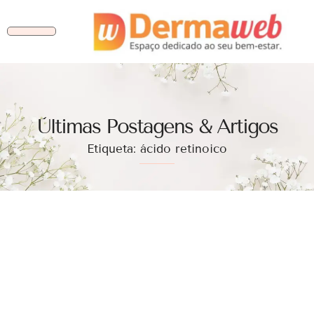
Ùltimas Postagens & Artigos
Etiqueta: ácido retinoico