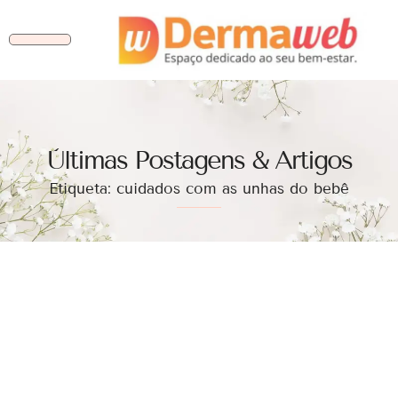
Ùltimas Postagens & Artigos
Etiqueta: cuidados com as unhas do bebê