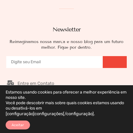
Newsletter
Reimaginamos nossa marca e nosso blog para um futuro
melhor. Fique por dentro.
Entre em Contato
Estamos usando cookies para oferecer a melhor experiência em
Nossos Patrocinadores
nosso site.
Galeria de Imagens
Você pode descobrir mais sobre quais cookies estamos usando
ou desativá-los em
Política de Privacidade
[configuração]configurações[/configuração].
Aceitar
Marca Registrada © 2026 DermaWeb. Todos os Direitos Reservados. Desenvolvido
por Polivision Ltda.