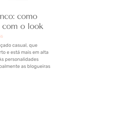
anco: como
 com o look
16
lçado casual, que
rto e está mais em alta
As personalidades
ipalmente as blogueiras