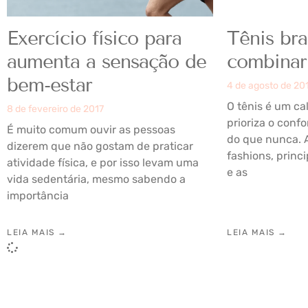
Exercício físico para
Tênis br
aumenta a sensação de
combinar
bem-estar
4 de agosto de 20
O tênis é um ca
8 de fevereiro de 2017
prioriza o confo
É muito comum ouvir as pessoas
do que nunca. 
dizerem que não gostam de praticar
fashions, princ
atividade física, e por isso levam uma
e as
vida sedentária, mesmo sabendo a
importância
LEIA MAIS →
LEIA MAIS →