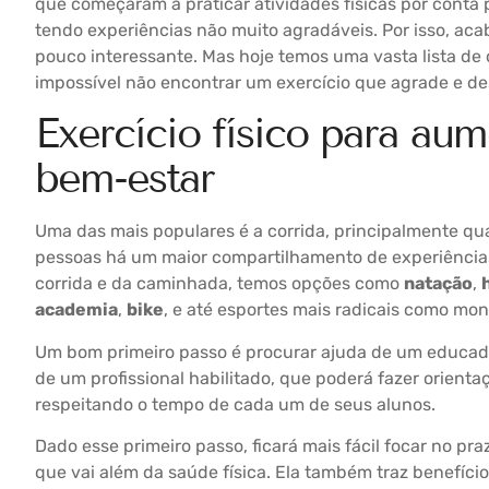
que começaram a praticar atividades físicas por conta
tendo experiências não muito agradáveis. Por isso, aca
pouco interessante. Mas hoje temos uma vasta lista de 
impossível não encontrar um exercício que agrade e de
Exercício físico para au
bem-estar
Uma das mais populares é a corrida, principalmente qu
pessoas há um maior compartilhamento de experiências
corrida e da caminhada, temos opções como
natação
,
academia
,
bike
, e até esportes mais radicais como mo
Um bom primeiro passo é procurar ajuda de um educado
de um profissional habilitado, que poderá fazer orienta
respeitando o tempo de cada um de seus alunos.
Dado esse primeiro passo, ficará mais fácil focar no p
que vai além da saúde física. Ela também traz benefíci