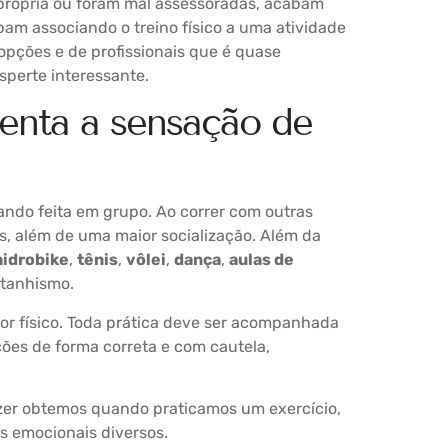
 própria ou foram mal assessoradas, acabam
bam associando o treino físico a uma atividade
opções e de profissionais que é quase
sperte interessante.
menta a sensação de
ando feita em grupo. Ao correr com outras
, além de uma maior socialização. Além da
hidrobike
,
tênis
,
vôlei
,
dança
,
aulas de
ntanhismo.
r físico. Toda prática deve ser acompanhada
ções de forma correta e com cautela,
razer obtemos quando praticamos um exercício,
os emocionais diversos.