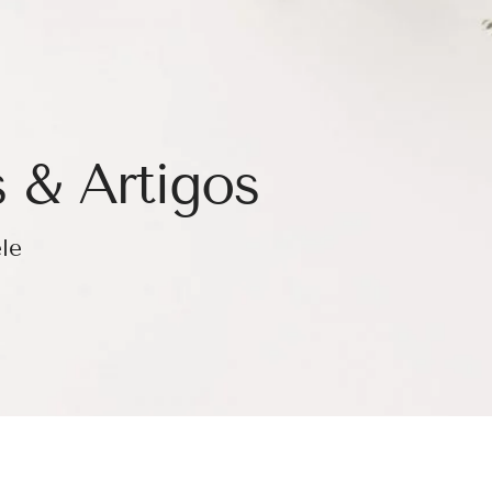
 & Artigos
le