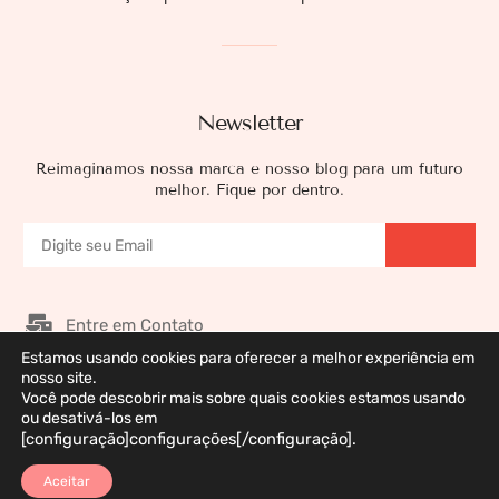
Newsletter
Reimaginamos nossa marca e nosso blog para um futuro
melhor. Fique por dentro.
Entre em Contato
Estamos usando cookies para oferecer a melhor experiência em
Nossos Patrocinadores
nosso site.
Você pode descobrir mais sobre quais cookies estamos usando
Galeria de Imagens
ou desativá-los em
Política de Privacidade
[configuração]configurações[/configuração].
Aceitar
Marca Registrada © 2026 DermaWeb. Todos os Direitos Reservados. Desenvolvido