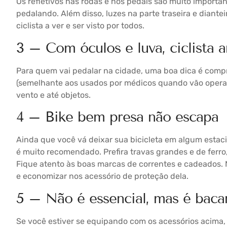
Os refletivos nas rodas e nos pedais são muito import
pedalando. Além disso, luzes na parte traseira e diant
ciclista a ver e ser visto por todos.
3 – Com óculos e luva, ciclista 
Para quem vai pedalar na cidade, uma boa dica é compr
(semelhante aos usados por médicos quando vão operar)
vento e até objetos.
4 – Bike bem presa não escapa
Ainda que você vá deixar sua bicicleta em algum estac
é muito recomendado. Prefira travas grandes e de ferro
Fique atento às boas marcas de correntes e cadeados. 
e economizar nos acessório de proteção dela.
5 – Não é essencial, mas é baca
Se você estiver se equipando com os acessórios acima,