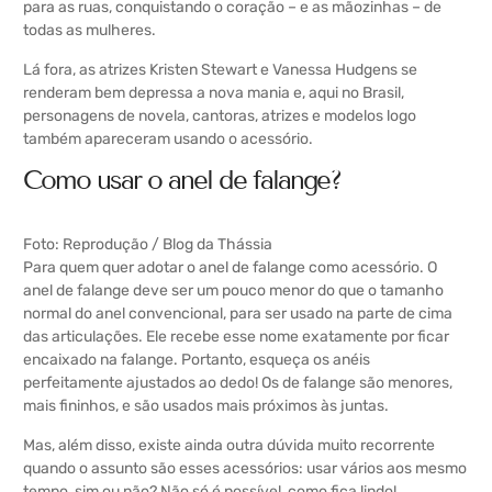
para as ruas, conquistando o coração – e as mãozinhas – de
todas as mulheres.
Lá fora, as atrizes Kristen Stewart e Vanessa Hudgens se
renderam bem depressa a nova mania e, aqui no Brasil,
personagens de novela, cantoras, atrizes e modelos logo
também apareceram usando o acessório.
Como usar o anel de falange?
Foto: Reprodução /
Blog da Thássia
Para quem quer adotar o anel de falange como acessório. O
anel de falange deve ser um pouco menor do que o tamanho
normal do anel convencional, para ser usado na parte de cima
das articulações. Ele recebe esse nome exatamente por ficar
encaixado na falange. Portanto, esqueça os anéis
perfeitamente ajustados ao dedo! Os de falange são menores,
mais fininhos, e são usados mais próximos às juntas.
Mas, além disso, existe ainda outra dúvida muito recorrente
quando o assunto são esses acessórios: usar vários aos mesmo
tempo, sim ou não? Não só é possível, como fica lindo!