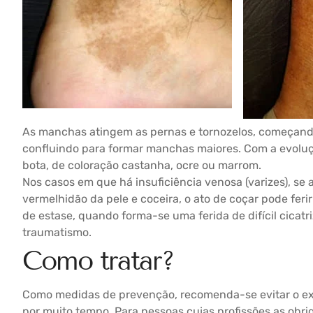
As manchas atingem as pernas e tornozelos, começan
confluindo para formar manchas maiores. Com a evolu
bota, de coloração castanha, ocre ou marrom.
Nos casos em que há insuficiência venosa (varizes), s
vermelhidão da pele e coceira, o ato de coçar pode feri
de estase, quando forma-se uma ferida de difícil cicat
traumatismo.
Como tratar?
Como medidas de prevenção, recomenda-se evitar o e
por muito tempo. Para pessoas cujas profissões as obrig