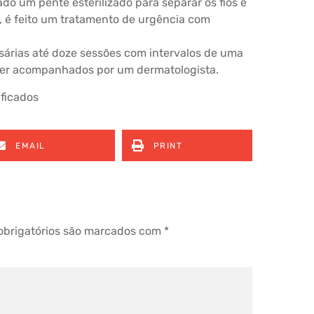
ado um pente esterilizado para separar os fios e
, é feito um tratamento de urgência com
árias até doze sessões com intervalos de uma
ser acompanhados por um dermatologista.
ificados
EMAIL
PRINT
brigatórios são marcados com
*