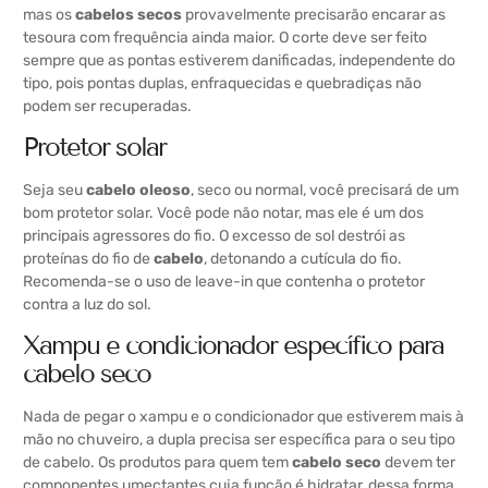
mas os
cabelos secos
provavelmente precisarão encarar as
tesoura com frequência ainda maior. O corte deve ser feito
sempre que as pontas estiverem danificadas, independente do
tipo, pois pontas duplas, enfraquecidas e quebradiças não
podem ser recuperadas.
Protetor solar
Seja seu
cabelo oleoso
, seco ou normal, você precisará de um
bom protetor solar. Você pode não notar, mas ele é um dos
principais agressores do fio. O excesso de sol destrói as
proteínas do fio de
cabelo
, detonando a cutícula do fio.
Recomenda-se o uso de leave-in que contenha o protetor
contra a luz do sol.
Xampu e condicionador específico para
cabelo seco
Nada de pegar o xampu e o condicionador que estiverem mais à
mão no chuveiro, a dupla precisa ser específica para o seu tipo
de cabelo. Os produtos para quem tem
cabelo seco
devem ter
componentes umectantes cuja função é hidratar, dessa forma,