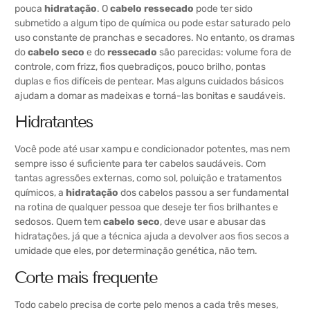
pouca
hidratação
. O
cabelo ressecado
pode ter sido
submetido a algum tipo de química ou pode estar saturado pelo
uso constante de pranchas e secadores. No entanto, os dramas
do
cabelo seco
e do
ressecado
são parecidas: volume fora de
controle, com frizz, fios quebradiços, pouco brilho, pontas
duplas e fios difíceis de pentear. Mas alguns cuidados básicos
ajudam a domar as madeixas e torná-las bonitas e saudáveis.
Hidratantes
Você pode até usar xampu e condicionador potentes, mas nem
sempre isso é suficiente para ter cabelos saudáveis. Com
tantas agressões externas, como sol, poluição e tratamentos
químicos, a
hidratação
dos cabelos passou a ser fundamental
na rotina de qualquer pessoa que deseje ter fios brilhantes e
sedosos. Quem tem
cabelo seco
, deve usar e abusar das
hidratações, já que a técnica ajuda a devolver aos fios secos a
umidade que eles, por determinação genética, não tem.
Corte mais frequente
Todo cabelo precisa de corte pelo menos a cada três meses,