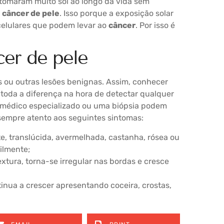
 tomaram muito sol ao longo da vida sem
a
câncer de pele
. Isso porque a exposição solar
celulares que podem levar ao
câncer
. Por isso é
cer de pele
 ou outras lesões benignas. Assim, conhecer
 toda a diferença na hora de detectar qualquer
m médico especializado ou uma biópsia podem
 sempre atento aos seguintes sintomas:
e, translúcida, avermelhada, castanha, rósea ou
ilmente;
xtura, torna-se irregular nas bordas e cresce
inua a crescer apresentando coceira, crostas,