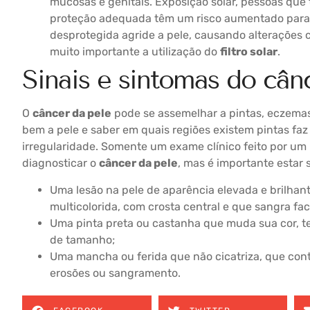
mucosas e genitais. Exposição solar, pessoas que
proteção adequada têm um risco aumentado par
desprotegida agride a pele, causando alterações 
muito importante a utilização do
filtro solar
.
Sinais e sintomas do cân
O
câncer da pele
pode se assemelhar a pintas, eczemas
bem a pele e saber em quais regiões existem pintas faz
irregularidade. Somente um exame clínico feito por u
diagnosticar o
câncer da pele
, mas é importante estar
Uma lesão na pele de aparência elevada e brilhant
multicolorida, com crosta central e que sangra fac
Uma pinta preta ou castanha que muda sua cor, te
de tamanho;
Uma mancha ou ferida que não cicatriza, que cont
erosões ou sangramento.