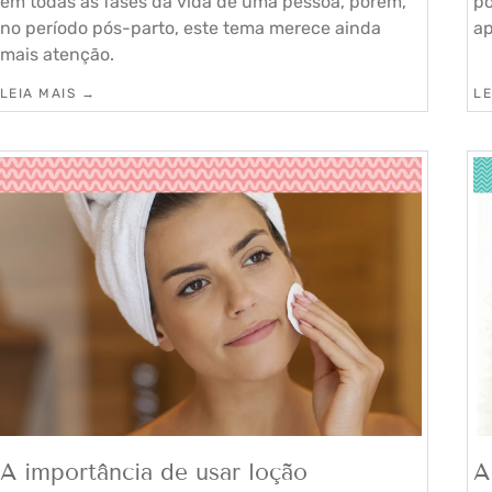
em todas as fases da vida de uma pessoa, porém,
po
no período pós-parto, este tema merece ainda
ap
mais atenção.
LEIA MAIS →
LE
A importância de usar loção
A