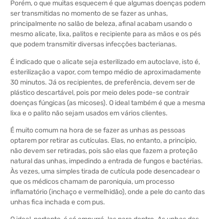
Porém, o que muitas esquecem é que algumas doenças podem
ser transmitidas no momento de se fazer as unhas,
principalmente no salão de beleza, afinal acabam usando o
mesmo alicate, lixa, palitos e recipiente para as mãos e os pés
que podem transmitir diversas infecções bacterianas.
É indicado que o alicate seja esterilizado em autoclave, isto é,
esterilização a vapor, com tempo médio de aproximadamente
30 minutos. Já os recipientes, de preferência, devem ser de
plástico descartável, pois por meio deles pode-se contrair
doenças fúngicas (as micoses). O ideal também é que a mesma
lixa e o palito não sejam usados em vários clientes.
É muito comum na hora de se fazer as unhas as pessoas
optarem por retirar as cutículas. Elas, no entanto, a princípio,
não devem ser retiradas, pois são elas que fazem a proteção
natural das unhas, impedindo a entrada de fungos e bactérias.
Às vezes, uma simples tirada de cutícula pode desencadear o
que os médicos chamam de paroniquia, um processo
inflamatório (inchaço e vermelhidão), onde a pele do canto das
unhas fica inchada e com pus.