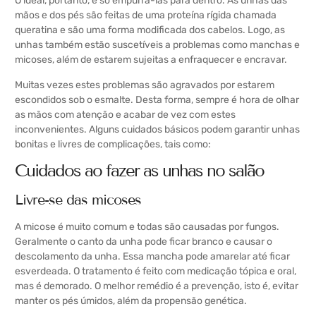
O ideal, portanto, é só empurrá-las para dentro. As unhas das
mãos e dos pés são feitas de uma proteína rígida chamada
queratina e são uma forma modificada dos cabelos. Logo, as
unhas também estão suscetíveis a problemas como manchas e
micoses, além de estarem sujeitas a enfraquecer e encravar.
Muitas vezes estes problemas são agravados por estarem
escondidos sob o esmalte. Desta forma, sempre é hora de olhar
as mãos com atenção e acabar de vez com estes
inconvenientes. Alguns cuidados básicos podem garantir unhas
bonitas e livres de complicações, tais como:
Cuidados ao fazer as unhas no salão
Livre-se das micoses
A micose é muito comum e todas são causadas por fungos.
Geralmente o canto da unha pode ficar branco e causar o
descolamento da unha. Essa mancha pode amarelar até ficar
esverdeada. O tratamento é feito com medicação tópica e oral,
mas é demorado. O melhor remédio é a prevenção, isto é, evitar
manter os pés úmidos, além da propensão genética.