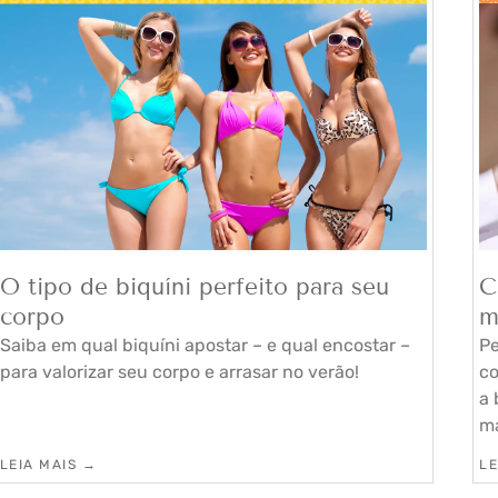
O tipo de biquíni perfeito para seu
C
corpo
m
Saiba em qual biquíni apostar – e qual encostar –
Pe
para valorizar seu corpo e arrasar no verão!
co
a 
ma
LEIA MAIS →
LE