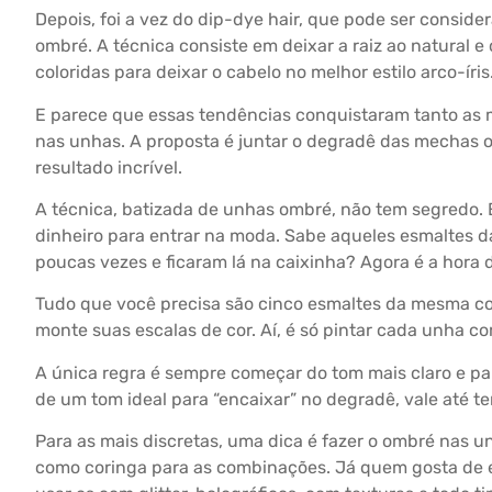
Depois, foi a vez do dip-dye hair, que pode ser consid
ombré. A técnica consiste em deixar a raiz ao natural e
coloridas para deixar o cabelo no melhor estilo arco-íris
E parece que essas tendências conquistaram tanto as 
nas unhas. A proposta é juntar o degradê das mechas o
resultado incrível.
A técnica, batizada de unhas ombré, não tem segredo. 
dinheiro para entrar na moda. Sabe aqueles esmaltes 
poucas vezes e ficaram lá na caixinha? Agora é a hora d
Tudo que você precisa são cinco esmaltes da mesma cor,
monte suas escalas de cor. Aí, é só pintar cada unha c
A única regra é sempre começar do tom mais claro e par
de um tom ideal para “encaixar” no degradê, vale até t
Para as mais discretas, uma dica é fazer o ombré nas 
como coringa para as combinações. Já quem gosta de e