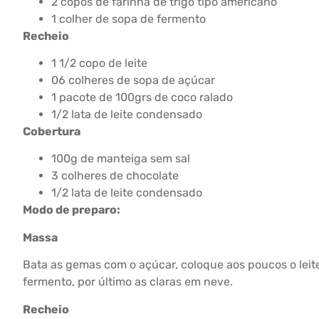
2 copos de farinha de trigo tipo americano
1 colher de sopa de fermento
Recheio
1 1/2 copo de leite
06 colheres de sopa de açúcar
1 pacote de 100grs de coco ralado
1/2 lata de leite condensado
Cobertura
100g de manteiga sem sal
3 colheres de chocolate
1/2 lata de leite condensado
Modo de preparo:
Massa
Bata as gemas com o açúcar, coloque aos poucos o leite 
fermento, por último as claras em neve.
Recheio