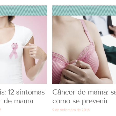
s: 12 sintomas
Câncer de mama: s
r de mama
como se prevenir
7
9 de setembro de 2016