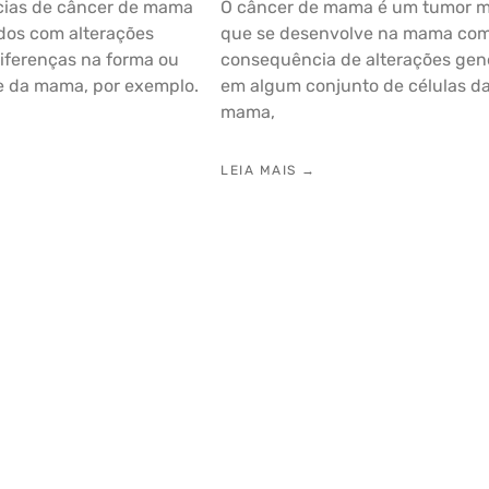
icias de câncer de mama
O câncer de mama é um tumor m
dos com alterações
que se desenvolve na mama co
diferenças na forma ou
consequência de alterações gen
de da mama, por exemplo.
em algum conjunto de células d
mama,
LEIA MAIS →