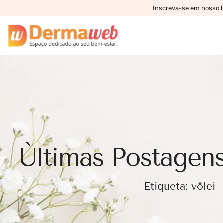
Inscreva-se em nosso bo
Ùltimas Postagens
Etiqueta: vôlei