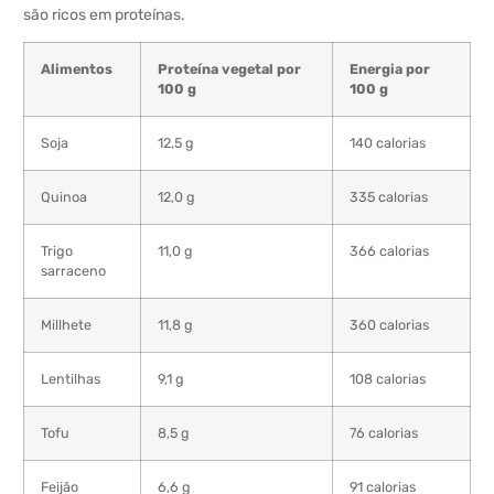
são ricos em proteínas.
Alimentos
Proteína vegetal por
Energia por
100 g
100 g
Soja
12,5 g
140 calorias
Quinoa
12,0 g
335 calorias
Trigo
11,0 g
366 calorias
sarraceno
Millhete
11,8 g
360 calorias
Lentilhas
9,1 g
108 calorias
Tofu
8,5 g
76 calorias
Feijão
6,6 g
91 calorias