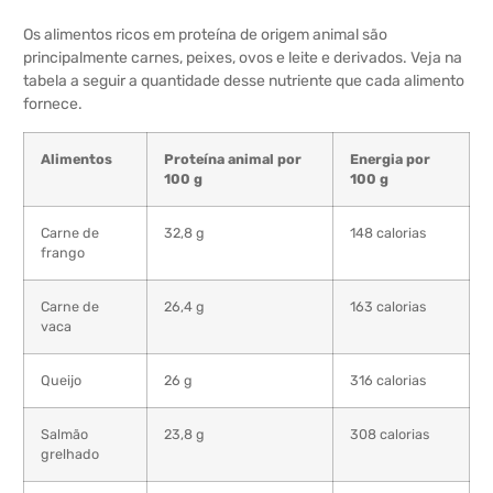
Os alimentos ricos em proteína de origem animal são
principalmente carnes, peixes, ovos e leite e derivados. Veja na
tabela a seguir a quantidade desse nutriente que cada alimento
fornece.
Alimentos
Proteína animal por
Energia por
100 g
100 g
Carne de
32,8 g
148 calorias
frango
Carne de
26,4 g
163 calorias
vaca
Queijo
26 g
316 calorias
Salmão
23,8 g
308 calorias
grelhado