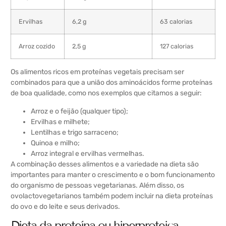
Ervilhas
6,2 g
63 calorias
Arroz cozido
2,5 g
127 calorias
Os alimentos ricos em proteínas vegetais precisam ser
combinados para que a união dos aminoácidos forme proteínas
de boa qualidade, como nos exemplos que citamos a seguir:
Arroz e o feijão (qualquer tipo);
Ervilhas e milhete;
Lentilhas e trigo sarraceno;
Quinoa e milho;
Arroz integral e ervilhas vermelhas.
A combinação desses alimentos e a variedade na dieta são
importantes para manter o crescimento e o bom funcionamento
do organismo de pessoas vegetarianas. Além disso, os
ovolactovegetarianos também podem incluir na dieta proteínas
do ovo e do leite e seus derivados.
Dieta da proteína ou hiperproteica