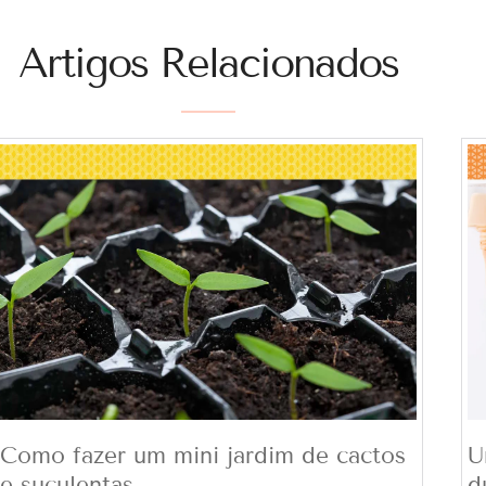
Artigos Relacionados
Como fazer um mini jardim de cactos
U
e suculentas
d