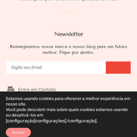
Newsletter
Reimaginamos nossa marca e nosso blog para um futuro
melhor. Fique por dentro.
Entre em Contato
Estamos usando cookies para oferecer a melhor experiência em
Nossos Patrocinadores
nosso site.
Galeria de Imagens
Você pode descobrir mais sobre quais cookies estamos usando
ou desativá-los em
Política de Privacidade
[configuração]configurações[/configuração].
Aceitar
Marca Registrada © 2026 DermaWeb. Todos os Direitos Reservados. Desenvolvido