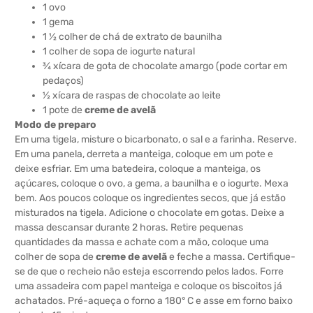
1 ovo
1 gema
1 ½ colher de chá de extrato de baunilha
1 colher de sopa de iogurte natural
¾ xícara de gota de chocolate amargo (pode cortar em
pedaços)
½ xícara de raspas de chocolate ao leite
1 pote de
creme de avelã
Modo de preparo
Em uma tigela, misture o bicarbonato, o sal e a farinha. Reserve.
Em uma panela, derreta a manteiga, coloque em um pote e
deixe esfriar. Em uma batedeira, coloque a manteiga, os
açúcares, coloque o ovo, a gema, a baunilha e o iogurte. Mexa
bem. Aos poucos coloque os ingredientes secos, que já estão
misturados na tigela. Adicione o chocolate em gotas. Deixe a
massa descansar durante 2 horas. Retire pequenas
quantidades da massa e achate com a mão, coloque uma
colher de sopa de
creme de avelã
e feche a massa. Certifique-
se de que o recheio não esteja escorrendo pelos lados. Forre
uma assadeira com papel manteiga e coloque os biscoitos já
achatados. Pré-aqueça o forno a 180° C e asse em forno baixo