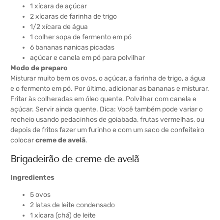
1 xícara de açúcar
2 xícaras de farinha de trigo
1/2 xícara de água
1 colher sopa de fermento em pó
6 bananas nanicas picadas
açúcar e canela em pó para polvilhar
Modo de preparo
Misturar muito bem os ovos, o açúcar, a farinha de trigo, a água
e o fermento em pó. Por último, adicionar as bananas e misturar.
Fritar às colheradas em óleo quente. Polvilhar com canela e
açúcar. Servir ainda quente. Dica: Você também pode variar o
recheio usando pedacinhos de goiabada, frutas vermelhas, ou
depois de fritos fazer um furinho e com um saco de confeiteiro
colocar
creme de avelã
.
Brigadeirão de creme de avelã
Ingredientes
5 ovos
2 latas de leite condensado
1 xícara (chá) de leite