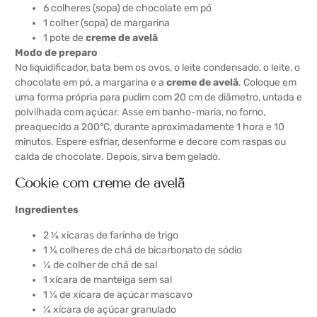
6 colheres (sopa) de chocolate em pó
1 colher (sopa) de margarina
1 pote de
creme de avelã
Modo de preparo
No liquidificador, bata bem os ovos, o leite condensado, o leite, o
chocolate em pó, a margarina e a
creme de avelã
. Coloque em
uma forma própria para pudim com 20 cm de diâmetro, untada e
polvilhada com açúcar. Asse em banho-maria, no forno,
preaquecido a 200°C, durante aproximadamente 1 hora e 10
minutos. Espere esfriar, desenforme e decore com raspas ou
calda de chocolate. Depois, sirva bem gelado.
Cookie com creme de avelã
Ingredientes
2 ¼ xícaras de farinha de trigo
1 ¼ colheres de chá de bicarbonato de sódio
¼ de colher de chá de sal
1 xícara de manteiga sem sal
1 ¼ de xícara de açúcar mascavo
¼ xícara de açúcar granulado