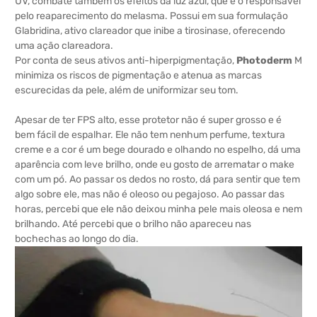
UV, combate também os efeitos da luz azul, que é o responsável
pelo reaparecimento do melasma. Possui em sua formulação
Glabridina, ativo clareador que inibe a tirosinase, oferecendo
uma ação clareadora.
Por conta de seus ativos anti-hiperpigmentação,
Photoderm
M
minimiza os riscos de pigmentação e atenua as marcas
escurecidas da pele, além de uniformizar seu tom.
Apesar de ter FPS alto, esse protetor não é super grosso e é
bem fácil de espalhar. Ele não tem nenhum perfume, textura
creme e a cor é um bege dourado e olhando no espelho, dá uma
aparência com leve brilho, onde eu gosto de arrematar o make
com um pó. Ao passar os dedos no rosto, dá para sentir que tem
algo sobre ele, mas não é oleoso ou pegajoso. Ao passar das
horas, percebi que ele não deixou minha pele mais oleosa e nem
brilhando. Até percebi que o brilho não apareceu nas
bochechas ao longo do dia.