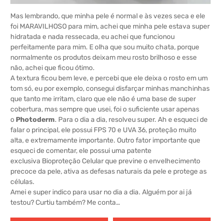
Mas lembrando, que minha pele é normal e às vezes seca e ele
foi MARAVILHOSO para mim, achei que minha pele estava super
hidratada e nada ressecada, eu achei que funcionou
perfeitamente para mim. E olha que sou muito chata, porque
normalmente os produtos deixam meu rosto brilhoso e esse
não, achei que ficou ótimo.
A textura ficou bem leve, e percebi que ele deixa o rosto em um
tom só, eu por exemplo, consegui disfarçar minhas manchinhas
que tanto me irritam, claro que ele não é uma base de super
cobertura, mas sempre que usei, foi o suficiente usar apenas
o
Photoderm
. Para o dia a dia, resolveu super. Ah e esqueci de
falar o principal, ele possui FPS 70 e UVA 36, proteção muito
alta, e extremamente importante. Outro fator importante que
esqueci de comentar, ele possui uma patente
exclusiva Bioproteção Celular que previne o envelhecimento
precoce da pele, ativa as defesas naturais da pele e protege as
células.
Amei e super indico para usar no dia a dia. Alguém por ai já
testou? Curtiu também? Me conta…