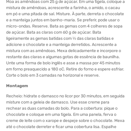
Moa as amêndoas com 25 g de açúcar. Em uma tigela, coloque a
mistura de amêndoas, acrescente a farinha, o amido, o cacau
em pó e uma pitada de sal. Misture. À parte, derreta o chocolate
e a manteiga juntos em banho-maria. Se preferir, pode usar o
micro-ondas. Reserve. Bata as gemas com 4 colheres de sopa
de açúcar. Bata as claras com 60 g de açúcar. Bata
ligeiramente as gemas batidas com ⅓ das claras batidas e
adicione o chocolate e a manteiga derretidos. Acrescente a
mistura com as amêndoas. Mexa delicadamente e incorpore o
restante das claras e algumas gotas de essência de baunilha.
Unte uma forma de bolo inglês e asse a massa por 45 minutos
em forno preaquecido a 180 oC. Retire do forno e espere esfriar.
Corte o bolo em 3 camadas na horizonal e reserve.
Montagem
Recheio: hidrate o damasco no licor por 30 minutos, em seguida
misture com a geleia de damasco. Use esse creme para
rechear as duas camadas do bolo. Para a cobertura: pique o
chocolate e coloque em uma tigela. Em uma panela, ferva o
creme de leite com o xarope e despeje sobre o chocolate. Mexa
até o chocolate derreter e ficar uma cobertura lisa. Espalhe