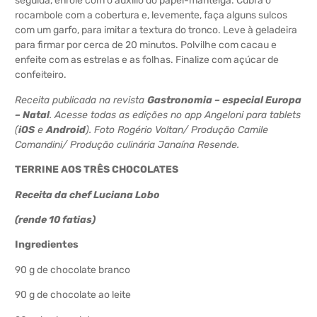
seguida, enrole com o auxílio do papel-manteiga. Cubra o
rocambole com a cobertura e, levemente, faça alguns sulcos
com um garfo, para imitar a textura do tronco. Leve à geladeira
para firmar por cerca de 20 minutos. Polvilhe com cacau e
enfeite com as estrelas e as folhas. Finalize com açúcar de
confeiteiro.
Receita publicada na revista
Gastronomia – especial Europa
– Natal
. Acesse todas as edições no app Angeloni para tablets
(
iOS
e
Android
). Foto Rogério Voltan/ Produção Camile
Comandini/ Produção culinária Janaína Resende.
TERRINE AOS TRÊS CHOCOLATES
Receita da chef Luciana Lobo
(rende 10 fatias)
Ingredientes
90 g de chocolate branco
90 g de chocolate ao leite