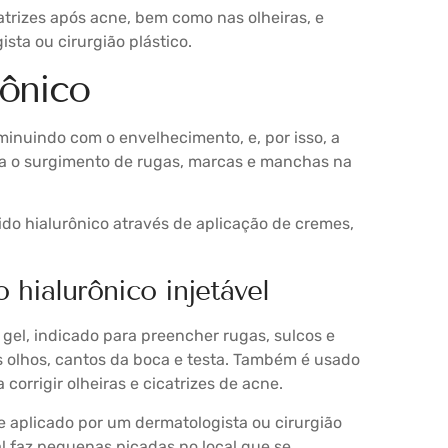
trizes após acne, bem como nas olheiras, e
sta ou cirurgião plástico.
rônico
minuindo com o envelhecimento, e, por isso, a
oca o surgimento de rugas, marcas e manchas na
ido hialurônico através de aplicação de cremes,
 hialurônico injetável
 gel, indicado para preencher rugas, sulcos e
s olhos, cantos da boca e testa. Também é usado
orrigir olheiras e cicatrizes de acne.
e aplicado por um dermatologista ou cirurgião
al faz pequenas picadas no local que se