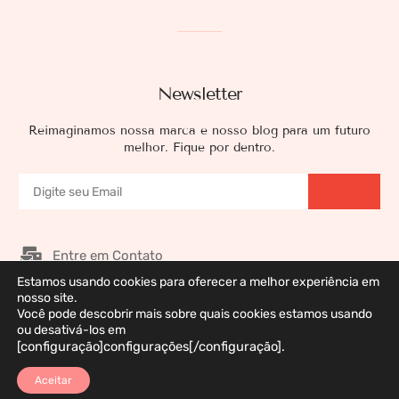
Newsletter
Reimaginamos nossa marca e nosso blog para um futuro
melhor. Fique por dentro.
Entre em Contato
Estamos usando cookies para oferecer a melhor experiência em
Nossos Patrocinadores
nosso site.
Você pode descobrir mais sobre quais cookies estamos usando
Galeria de Imagens
ou desativá-los em
Política de Privacidade
[configuração]configurações[/configuração].
Aceitar
Marca Registrada © 2026 DermaWeb. Todos os Direitos Reservados. Desenvolvido
por Polivision Ltda.