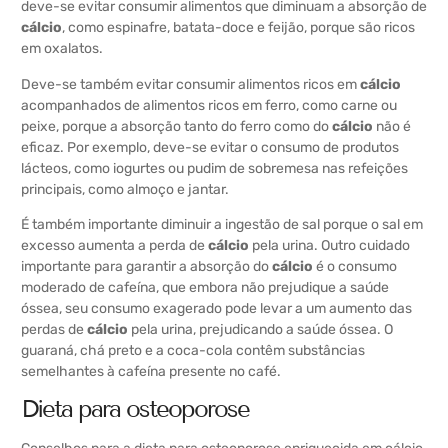
deve-se evitar consumir alimentos que diminuam a absorção de
cálcio
, como espinafre, batata-doce e feijão, porque são ricos
em oxalatos.
Deve-se também evitar consumir alimentos ricos em
cálcio
acompanhados de alimentos ricos em ferro, como carne ou
peixe, porque a absorção tanto do ferro como do
cálcio
não é
eficaz. Por exemplo, deve-se evitar o consumo de produtos
lácteos, como iogurtes ou pudim de sobremesa nas refeições
principais, como almoço e jantar.
É também importante diminuir a ingestão de sal porque o sal em
excesso aumenta a perda de
cálcio
pela urina. Outro cuidado
importante para garantir a absorção do
cálcio
é o consumo
moderado de cafeína, que embora não prejudique a saúde
óssea, seu consumo exagerado pode levar a um aumento das
perdas de
cálcio
pela urina, prejudicando a saúde óssea. O
guaraná, chá preto e a coca-cola contêm substâncias
semelhantes à cafeína presente no café.
Dieta para osteoporose