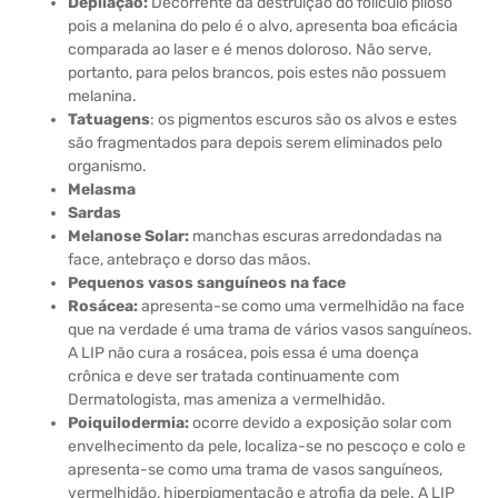
Depilação:
Decorrente da destruição do folículo piloso
pois a melanina do pelo é o alvo, apresenta boa eficácia
comparada ao laser e é menos doloroso. Não serve,
portanto, para pelos brancos, pois estes não possuem
melanina.
Tatuagens
: os pigmentos escuros são os alvos e estes
são fragmentados para depois serem eliminados pelo
organismo.
Melasma
Sardas
Melanose Solar:
manchas escuras arredondadas na
face, antebraço e dorso das mãos.
Pequenos vasos sanguíneos na face
Rosácea:
apresenta-se como uma vermelhidão na face
que na verdade é uma trama de vários vasos sanguíneos.
A LIP não cura a rosácea, pois essa é uma doença
crônica e deve ser tratada continuamente com
Dermatologista, mas ameniza a vermelhidão.
Poiquilodermia:
ocorre devido a exposição solar com
envelhecimento da pele, localiza-se no pescoço e colo e
apresenta-se como uma trama de vasos sanguíneos,
vermelhidão, hiperpigmentação e atrofia da pele. A LIP