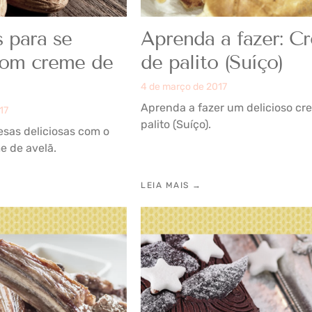
s para se
Aprenda a fazer: C
 com creme de
de palito (Suíço)
4 de março de 2017
Aprenda a fazer um delicioso cr
17
palito (Suíço).
sas deliciosas com o
me de avelã.
LEIA MAIS →