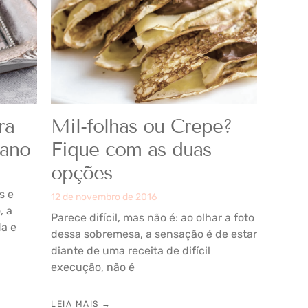
ra
Mil-folhas ou Crepe?
 ano
Fique com as duas
opções
s e
12 de novembro de 2016
, a
Parece difícil, mas não é: ao olhar a foto
da e
dessa sobremesa, a sensação é de estar
diante de uma receita de difícil
execução, não é
LEIA MAIS →