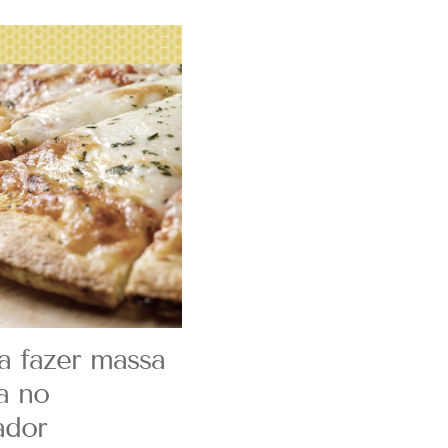
a fazer massa
a no
ador