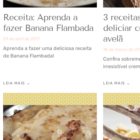
Receita: Aprenda a
3 receita
fazer Banana Flambada
deliciar
avelã
29 de abril de 2017
Aprenda a fazer uma deliciosa receita
18 de março de 20
de Banana Flambada!
Confira sobreme
irresistível cre
LEIA MAIS →
LEIA MAIS →