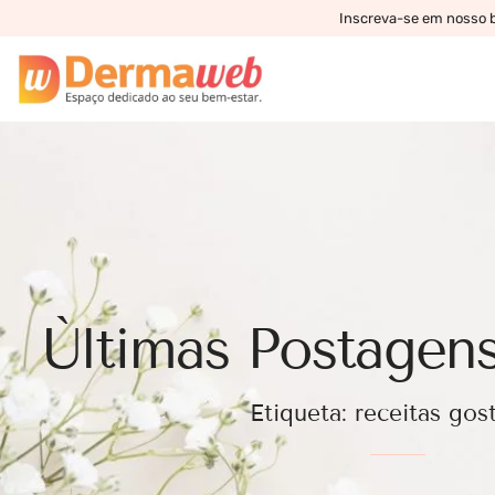
Inscreva-se em nosso bo
Ùltimas Postagens
Etiqueta: receitas gos