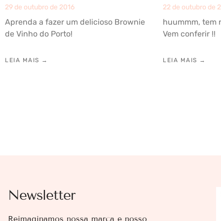
29 de outubro de 2016
22 de outubro de 
Aprenda a fazer um delicioso Brownie
huummm, tem re
de Vinho do Porto!
Vem conferir !!
LEIA MAIS →
LEIA MAIS →
Newsletter
Reimaginamos nossa marca e nosso