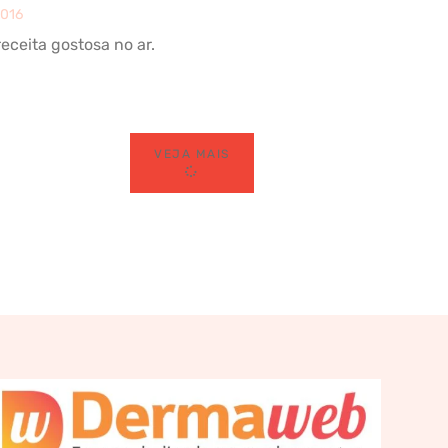
2016
ceita gostosa no ar.
VEJA MAIS