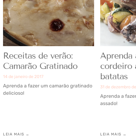
Receitas de verão:
Aprenda 
Camarão Gratinado
cordeiro
batatas
14 de janeiro de 2017
Aprenda a fazer um camarão gratinado
31 de dezembro d
delicioso!
Aprenda a fazer
assado!
LEIA MAIS →
LEIA MAIS →